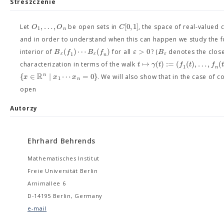
Streszczenie
,
…
,
[
0
,
1
]
O
O
C
Let
be open sets in
, the space of real-valued
1
n
and in order to understand when this can happen we study the 
(
)
⋯
(
)
>
0
B
f
B
f
ε
B
interior of
for all
? (
denotes the close
1
ε
ε
ε
n
↦
(
)
:
=
(
(
)
,
…
,
(
t
γ
t
f
t
f
t
characterization in terms of the walk
1
n
R
{
∈
∣
⋯
=
0
}
n
x
x
x
. We will also show that in the case of
1
n
open
Autorzy
Ehrhard Behrends
Mathematisches Institut
Freie Universität Berlin
Arnimallee 6
D-14195 Berlin, Germany
e-mail