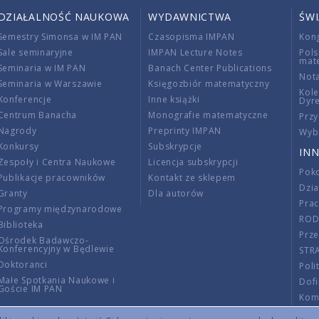
DZIAŁALNOŚĆ NAUKOWA
WYDAWNICTWA
ŚW
Semestry Simonsa w IM PAN
Czasopisma IMPAN
Kon
Sale seminaryjne
IMPAN Lecture Notes
Pols
mat
Seminaria w IM PAN
Banach Center Publications
Nota
Seminaria w Warszawie
Księgozbiór matematyczny
Kole
Konferencje
Inne książki
Dyr
Centrum Banacha
Monografie matematyczne
Przy
Nagrody
Preprinty IMPAN
Wybi
Konkursy
Subskrypcje
INN
Zespoły i Centra Naukowe
Licencja subskrypcji
Poko
Publikacje pracowników
Kontakt ze sklepem
Dzi
Granty
Dla autorów
Pra
Programy międzynarodowe
RO
Biblioteka
Prze
Ośrodek Badawczo-
Konferencyjny w Będlewie
STR
Doktoranci
Poli
Małe Spotkania Naukowe i
Dof
Goście IM PAN
Komi
Info