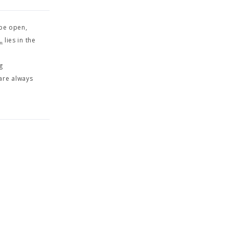
 be open,
lies in the
n
g
are always