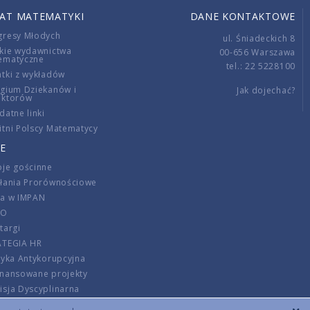
IAT MATEMATYKI
DANE KONTAKTOWE
gresy Młodych
ul. Śniadeckich 8
kie wydawnictwa
00-656 Warszawa
ematyczne
tel.: 22 5228100
tki z wykładów
gium Dziekanów i
Jak dojechać?
ektorów
datne linki
tni Polscy Matematycy
E
je gościnne
ałania Prorównościowe
ca w IMPAN
DO
targi
ATEGIA HR
tyka Antykorupcyjna
inansowane projekty
sja Dyscyplinarna
rmator