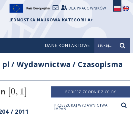
DLA PRACOWNIKÓW
JEDNOSTKA NAUKOWA KATEGORII A+
DANE KONTAKTOWE
szukaj...
/
pl
/
Wydawnictwa
/
Czasopisma
[
0
,
1
]
on
POBIERZ ZGODNIE Z CC-BY
PRZESZUKAJ WYDAWNICTWA
IMPAN
04 / 2011