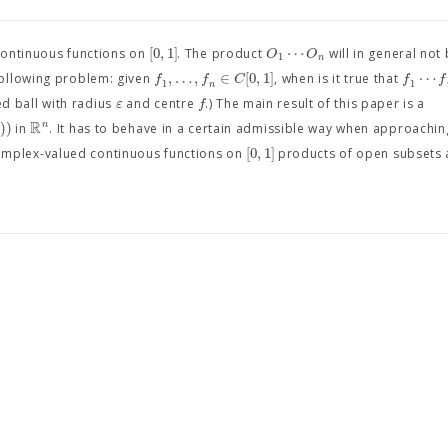
[
0
,
1
]
⋯
O
O
 continuous functions on
. The product
will in general not
1
n
,
…
,
∈
[
0
,
1
]
⋯
f
f
C
f
f
following problem: given
, when is it true that
1
1
n
ε
f
d ball with radius
and centre
.) The main result of this paper is a
R
)
)
n
in
. It has to behave in a certain admissible way when approachin
[
0
,
1
]
 complex-valued continuous functions on
products of open subsets 