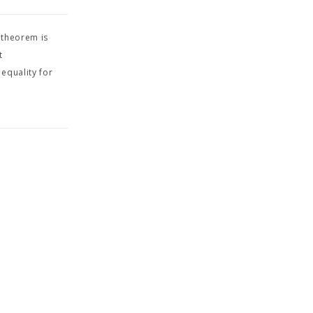
 theorem is
t
equality for