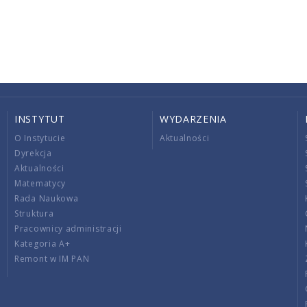
INSTYTUT
WYDARZENIA
O Instytucie
Aktualności
Dyrekcja
Aktualności
Matematycy
Rada Naukowa
Struktura
Pracownicy administracji
Kategoria A+
Remont w IM PAN