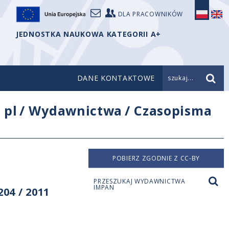
DLA PRACOWNIKÓW
JEDNOSTKA NAUKOWA KATEGORII A+
DANE KONTAKTOWE
szukaj...
/
pl
/
Wydawnictwa
/
Czasopisma
POBIERZ ZGODNIE Z CC-BY
PRZESZUKAJ WYDAWNICTWA
IMPAN
04 / 2011