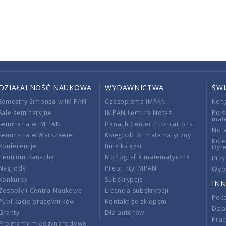
DZIAŁALNOŚĆ NAUKOWA
WYDAWNICTWA
ŚW
Semestry Simonsa w IM PAN
Czasopisma IMPAN
Kon
Sale seminaryjne
IMPAN Lecture Notes
Pols
mat
Seminaria w IM PAN
Banach Center Publications
Nota
Seminaria w Warszawie
Księgozbiór matematyczny
Kole
Konferencje
Inne książki
Dyr
Centrum Banacha
Monografie matematyczne
Przy
Nagrody
Preprinty IMPAN
Wybi
Konkursy
Subskrypcje
INN
Zespoły i Centra Naukowe
Licencja subskrypcji
Poko
Publikacje pracowników
Kontakt ze sklepem
Dzi
Granty
Dla autorów
Pra
Programy międzynarodowe