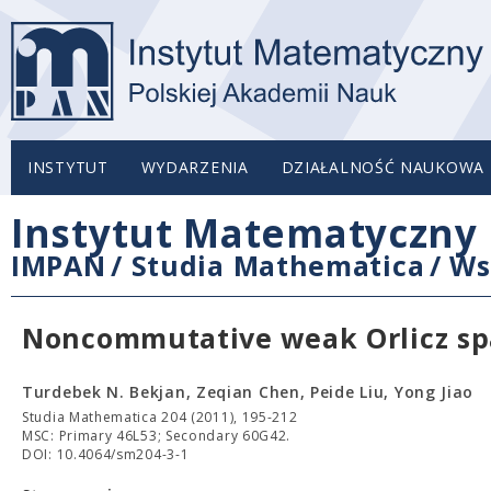
INSTYTUT
WYDARZENIA
DZIAŁALNOŚĆ NAUKOWA
Instytut Matematyczny 
IMPAN
/
Studia Mathematica
/
Ws
Noncommutative weak Orlicz spa
Turdebek N. Bekjan, Zeqian Chen, Peide Liu, Yong Jiao
Studia Mathematica 204 (2011), 195-212
MSC: Primary 46L53; Secondary 60G42.
DOI: 10.4064/sm204-3-1