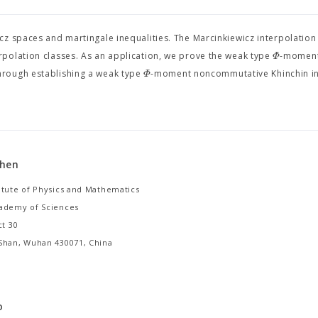
z spaces and martingale inequalities. The Marcinkiewicz interpolation
Φ
polation classes. As an application, we prove the weak type
-momen
Φ
hrough establishing a weak type
-moment noncommutative Khinchin in
Chen
itute of Physics and Mathematics
ademy of Sciences
ct 30
Shan, Wuhan 430071, China
o