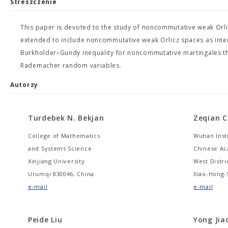
Streszczenie
This paper is devoted to the study of noncommutative weak Orlic
extended to include noncommutative weak Orlicz spaces as inter
Burkholder–Gundy inequality for noncommutative martingales t
Rademacher random variables.
Autorzy
Turdebek N. Bekjan
Zeqian 
College of Mathematics
Wuhan Inst
and Systems Science
Chinese Ac
Xinjiang University
West Distri
Urumqi 830046, China
Xiao-Hong-
e-mail
e-mail
Peide Liu
Yong Jia