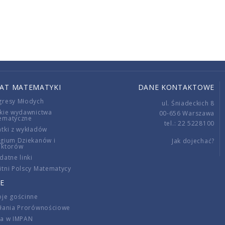
IAT MATEMATYKI
DANE KONTAKTOWE
gresy Młodych
ul. Śniadeckich 8
kie wydawnictwa
00-656 Warszawa
ematyczne
tel.: 22 5228100
tki z wykładów
gium Dziekanów i
Jak dojechać?
ektorów
datne linki
tni Polscy Matematycy
E
je gościnne
ałania Prorównościowe
ca w IMPAN