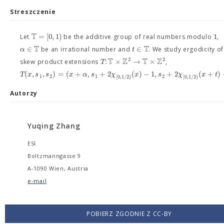
Streszczenie
T
=
[
0
,
1
)
1
Let
be the additive group of real numbers modulo
,
T
T
∈
∈
α
t
be an irrational number and
. We study ergodicity of
T
Z
T
Z
2
2
:
×
→
×
T
skew product extensions
,
(
,
,
)
=
(
+
,
+
2
(
)
−
1
,
+
2
(
+
)
T
x
s
s
x
α
s
χ
x
s
χ
x
t
1
2
1
2
[
0
,
1
/
2
)
[
0
,
1
/
2
)
Autorzy
Yuqing Zhang
ESI
Boltzmanngasse 9
A-1090 Wien, Austria
e-mail
POBIERZ ZGODNIE Z CC-BY