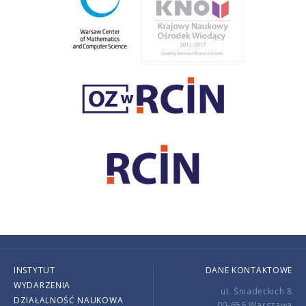
INSTYTUT
DANE KONTAKTOWE
WYDARZENIA
ul. Śniadeckich 8
DZIAŁALNOŚĆ NAUKOWA
00-656 Warszawa