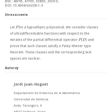
MSC: 46F05, 47F05, 35B65, 35H10.
DOI: 10.4064/sm208-1-3
Streszczenie
P
Let
be a hypoelliptic polynomial. We consider classes
of ultradifferentiable functions with respect to the
(
)
P
D
iterates of the partial differential operator
and
prove that such classes satisfy a Paley–Wiener type
theorem. These classes and the corresponding test
spaces are nuclear.
Autorzy
Jordi Juan-Huguet
Departament de Didàctica de la Matemàtica
Universitat de València
Avda. Tarongers, 4
46022 València, Spain