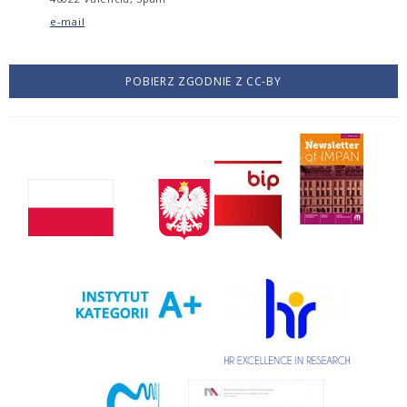
e-mail
POBIERZ ZGODNIE Z CC-BY