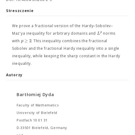
Streszczenie
We prove a fractional version of the Hardy–Sobolev–
p
L
Maz'ya inequality for arbitrary domains and
norms
≥
2
p
with
. This inequality combines the fractional
Sobolev and the fractional Hardy inequality into a single
inequality, while keeping the sharp constant in the Hardy
inequality.
Autorzy
Bartłomiej Dyda
Faculty of Mathematics
University of Bielefeld
Postfach 10 01 31
D-33501 Bielefeld, Germany