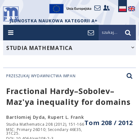
JEDNOSTKA NAUKOWA KATEGORII A+
szukaj...
STUDIA MATHEMATICA
PRZESZUKAJ WYDAWNICTWA IMPAN
Fractional Hardy–Sobolev–
Maz'ya inequality for domains
Bartłomiej Dyda, Rupert L. Frank
Tom 208 / 2012
Studia Mathematica 208 (2012), 151-166
MSC: Primary 26D10; Secondary 46E35,
31C25.
DOI: 10.4064/sm208-2-3