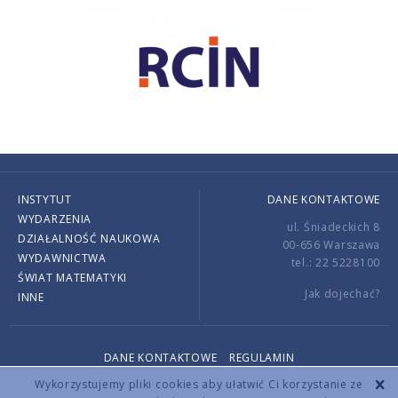
INSTYTUT
DANE KONTAKTOWE
WYDARZENIA
ul. Śniadeckich 8
DZIAŁALNOŚĆ NAUKOWA
00-656 Warszawa
WYDAWNICTWA
tel.: 22 5228100
ŚWIAT MATEMATYKI
Jak dojechać?
INNE
DANE KONTAKTOWE
REGULAMIN
Copyright © 2026 by IMPAN. All rights reserved.
Wykorzystujemy pliki cookies aby ułatwić Ci korzystanie ze