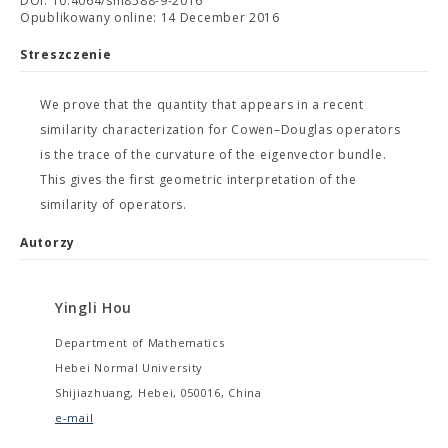
DOI: 10.4064/sm8588-9-2016
Opublikowany online: 14 December 2016
Streszczenie
We prove that the quantity that appears in a recent
similarity characterization for Cowen–Douglas operators
is the trace of the curvature of the eigenvector bundle.
This gives the first geometric interpretation of the
similarity of operators.
Autorzy
Yingli Hou
Department of Mathematics
Hebei Normal University
Shijiazhuang, Hebei, 050016, China
e-mail