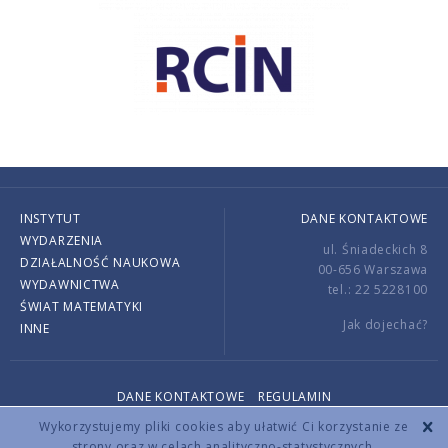
INSTYTUT
DANE KONTAKTOWE
WYDARZENIA
ul. Śniadeckich 8
DZIAŁALNOŚĆ NAUKOWA
00-656 Warszawa
WYDAWNICTWA
tel.: 22 5228100
ŚWIAT MATEMATYKI
Jak dojechać?
INNE
DANE KONTAKTOWE
REGULAMIN
Copyright © 2026 by IMPAN. All rights reserved.
Wykorzystujemy pliki cookies aby ułatwić Ci korzystanie ze
strony oraz w celach analityczno-statystycznych.