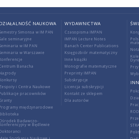
DZIAŁALNOŚĆ NAUKOWA
WYDAWNICTWA
ŚW
Semestry Simonsa w IM PAN
Czasopisma IMPAN
Kon
Sale seminaryjne
IMPAN Lecture Notes
Pols
mat
Seminaria w IM PAN
Banach Center Publications
Nota
Seminaria w Warszawie
Księgozbiór matematyczny
Kole
Konferencje
Inne książki
Dyr
Centrum Banacha
Monografie matematyczne
Przy
Nagrody
Preprinty IMPAN
Wybi
Konkursy
Subskrypcje
INN
Zespoły i Centra Naukowe
Licencja subskrypcji
Poko
Publikacje pracowników
Kontakt ze sklepem
Dzi
Granty
Dla autorów
Pra
Programy międzynarodowe
RO
Biblioteka
Prze
Ośrodek Badawczo-
Konferencyjny w Będlewie
STR
Doktoranci
Poli
Małe Spotkania Naukowe i
Dof