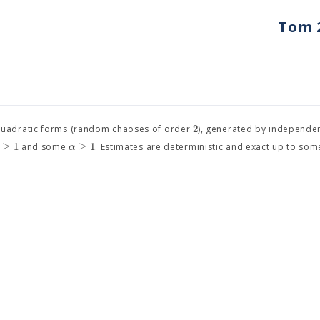
Tom 2
2
quadratic forms (random chaoses of order
), generated by independe
≥
1
≥
1
α
and some
. Estimates are deterministic and exact up to som