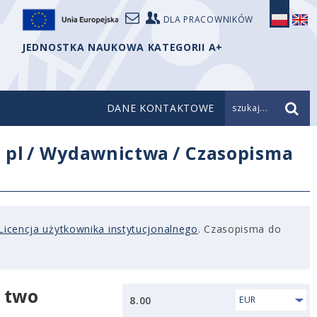
DLA PRACOWNIKÓW
JEDNOSTKA NAUKOWA KATEGORII A+
DANE KONTAKTOWE
szukaj...
/
pl
/
Wydawnictwa
/
Czasopisma
Licencja użytkownika instytucjonalnego
. Czasopisma do
 two
8.00
EUR