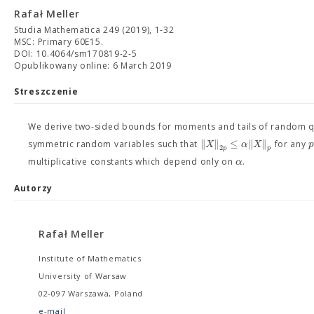
Rafał Meller
Studia Mathematica 249 (2019), 1-32
MSC: Primary 60E15.
DOI: 10.4064/sm170819-2-5
Opublikowany online: 6 March 2019
Streszczenie
We derive two-sided bounds for moments and tails of random 
∥
∥
≤
∥
∥
X
α
X
p
symmetric random variables such that
for any
2
p
p
α
multiplicative constants which depend only on
.
Autorzy
Rafał Meller
Institute of Mathematics
University of Warsaw
02-097 Warszawa, Poland
e-mail