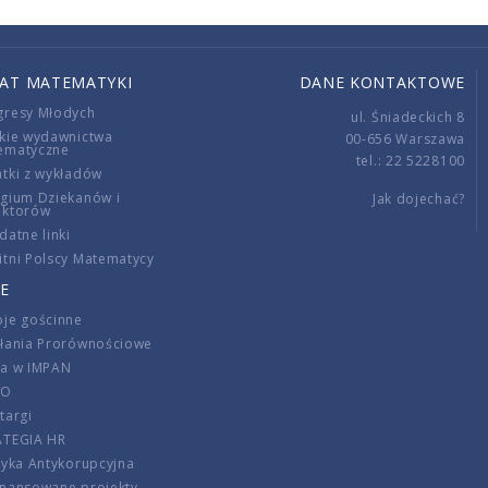
IAT MATEMATYKI
DANE KONTAKTOWE
gresy Młodych
ul. Śniadeckich 8
kie wydawnictwa
00-656 Warszawa
ematyczne
tel.: 22 5228100
tki z wykładów
gium Dziekanów i
Jak dojechać?
ektorów
datne linki
tni Polscy Matematycy
E
je gościnne
ałania Prorównościowe
ca w IMPAN
DO
targi
ATEGIA HR
tyka Antykorupcyjna
inansowane projekty