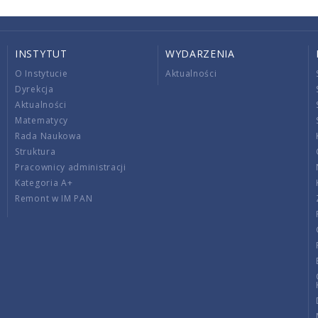
INSTYTUT
WYDARZENIA
O Instytucie
Aktualności
Dyrekcja
Aktualności
Matematycy
Rada Naukowa
Struktura
Pracownicy administracji
Kategoria A+
Remont w IM PAN