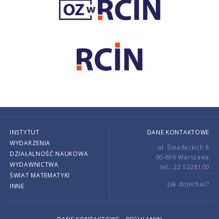
INSTYTUT
DANE KONTAKTOWE
WYDARZENIA
ul. Śniadeckich 8
DZIAŁALNOŚĆ NAUKOWA
00-656 Warszawa
WYDAWNICTWA
tel.: 22 5228100
ŚWIAT MATEMATYKI
Jak dojechać?
INNE