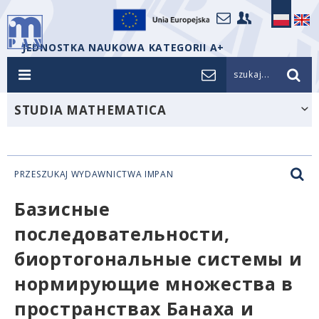
JEDNOSTKA NAUKOWA KATEGORII A+
szukaj...
STUDIA MATHEMATICA
PRZESZUKAJ WYDAWNICTWA IMPAN
Базисные
последовательности,
биортогональные системы и
нормирующие множества в
пространствах Банаха и