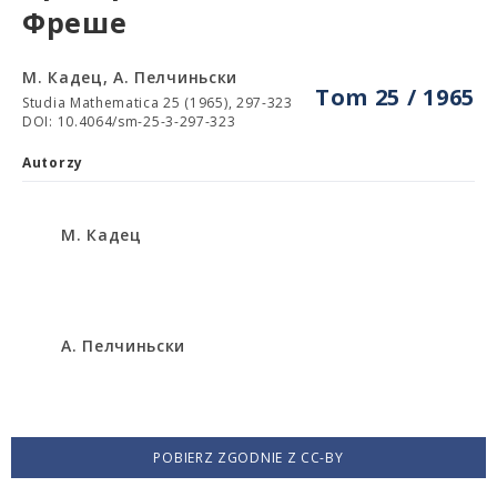
Фреше
М. Кадец, А. Пелчиньски
Tom 25 / 1965
Studia Mathematica 25 (1965), 297-323
DOI: 10.4064/sm-25-3-297-323
Autorzy
М. Кадец
А. Пелчиньски
POBIERZ ZGODNIE Z CC-BY