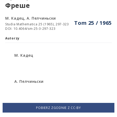
Фреше
М. Кадец, А. Пелчиньски
Tom 25 / 1965
Studia Mathematica 25 (1965), 297-323
DOI: 10.4064/sm-25-3-297-323
Autorzy
М. Кадец
А. Пелчиньски
POBIERZ ZGODNIE Z CC-BY