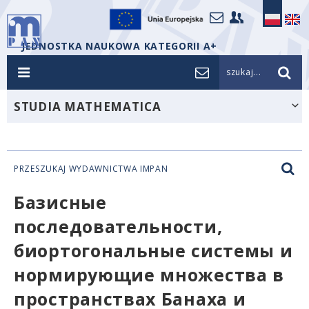
JEDNOSTKA NAUKOWA KATEGORII A+
szukaj...
STUDIA MATHEMATICA
PRZESZUKAJ WYDAWNICTWA IMPAN
Базисные
последовательности,
биортогональные системы и
нормирующие множества в
пространствах Банаха и