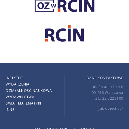
INSTYTUT
DANE KONTAKTOWE
WYDARZENIA
ul. Śniadeckich 8
DZIAŁALNOŚĆ NAUKOWA
00-656 Warszawa
WYDAWNICTWA
tel.: 22 5228100
ŚWIAT MATEMATYKI
Jak dojechać?
INNE