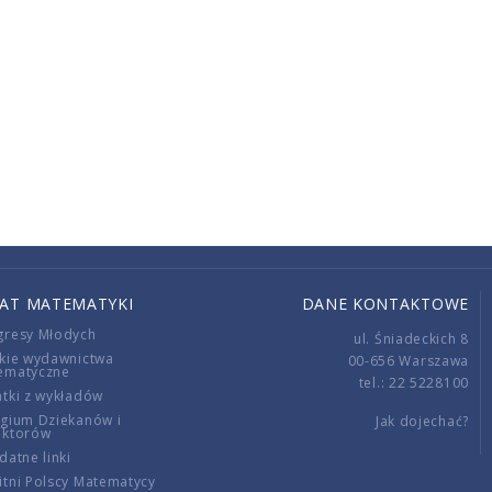
IAT MATEMATYKI
DANE KONTAKTOWE
gresy Młodych
ul. Śniadeckich 8
kie wydawnictwa
00-656 Warszawa
ematyczne
tel.: 22 5228100
tki z wykładów
gium Dziekanów i
Jak dojechać?
ektorów
datne linki
tni Polscy Matematycy