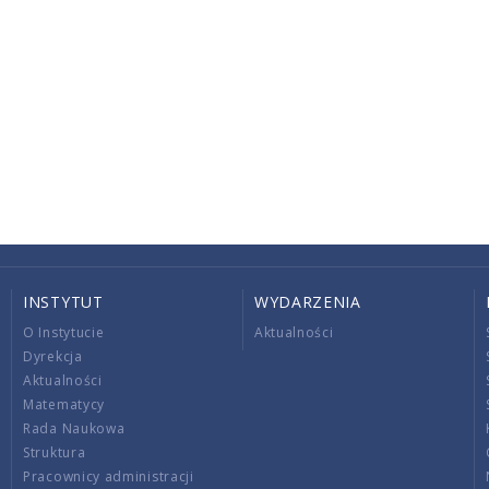
INSTYTUT
WYDARZENIA
O Instytucie
Aktualności
Dyrekcja
Aktualności
Matematycy
Rada Naukowa
Struktura
Pracownicy administracji