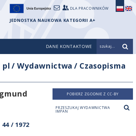
DLA PRACOWNIKÓW
JEDNOSTKA NAUKOWA KATEGORII A+
DANE KONTAKTOWE
szukaj...
/
pl
/
Wydawnictwa
/
Czasopisma
Zygmund
POBIERZ ZGODNIE Z CC-BY
PRZESZUKAJ WYDAWNICTWA
IMPAN
44 / 1972