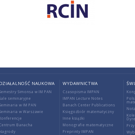
DZIAŁALNOŚĆ NAUKOWA
WYDAWNICTWA
ŚW
Semestry Simonsa w IM PAN
Czasopisma IMPAN
Kon
Sale seminaryjne
IMPAN Lecture Notes
Pols
mat
Seminaria w IM PAN
Banach Center Publications
Nota
Seminaria w Warszawie
Księgozbiór matematyczny
Kole
Konferencje
Inne książki
Dyr
Centrum Banacha
Monografie matematyczne
Przy
Nagrody
Preprinty IMPAN
Wybi