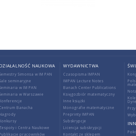
DZIAŁALNOŚĆ NAUKOWA
WYDAWNICTWA
ŚW
Semestry Simonsa w IM PAN
Czasopisma IMPAN
Kon
Sale seminaryjne
IMPAN Lecture Notes
Pols
mat
Seminaria w IM PAN
Banach Center Publications
Nota
Seminaria w Warszawie
Księgozbiór matematyczny
Kole
Konferencje
Inne książki
Dyr
Centrum Banacha
Monografie matematyczne
Przy
Nagrody
Preprinty IMPAN
Wybi
Konkursy
Subskrypcje
INN
Zespoły i Centra Naukowe
Licencja subskrypcji
Poko
Publikacje pracowników
Kontakt ze sklepem