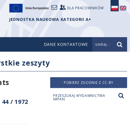
DLA PRACOWNIKÓW
JEDNOSTKA NAUKOWA KATEGORII A+
DANE KONTAKTOWE
szukaj...
stkie zeszyty
nts
POBIERZ ZGODNIE Z CC-BY
PRZESZUKAJ WYDAWNICTWA
IMPAN
44 / 1972