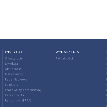
INSTYTUT
WYDARZENIA
O Instytucie
Aktualności
Dyrekcja
Aktualności
Matematycy
Rada Naukowa
Struktura
Pracownicy administracji
Kategoria A+
Remont w IM PAN