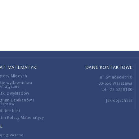
IAT MATEMATYKI
DANE KONTAKTOWE
gresy Młodych
ul. Śniadeckich 8
kie wydawnictwa
00-656 Warszawa
ematyczne
tel.: 22 5228100
tki z wykładów
gium Dziekanów i
Jak dojechać?
ektorów
datne linki
tni Polscy Matematycy
E
je gościnne