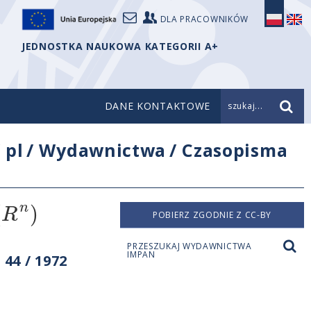
DLA PRACOWNIKÓW
JEDNOSTKA NAUKOWA KATEGORII A+
DANE KONTAKTOWE
szukaj...
/
pl
/
Wydawnictwa
/
Czasopisma
(
)
n
R
POBIERZ ZGODNIE Z CC-BY
PRZESZUKAJ WYDAWNICTWA
IMPAN
44 / 1972