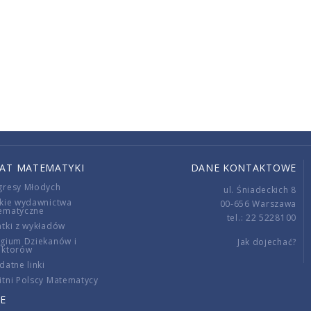
IAT MATEMATYKI
DANE KONTAKTOWE
gresy Młodych
ul. Śniadeckich 8
kie wydawnictwa
00-656 Warszawa
ematyczne
tel.: 22 5228100
tki z wykładów
gium Dziekanów i
Jak dojechać?
ektorów
datne linki
tni Polscy Matematycy
E