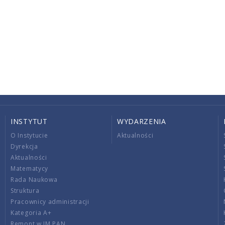
INSTYTUT
WYDARZENIA
O Instytucie
Aktualności
Dyrekcja
Aktualności
Matematycy
Rada Naukowa
Struktura
Pracownicy administracji
Kategoria A+
Remont w IM PAN