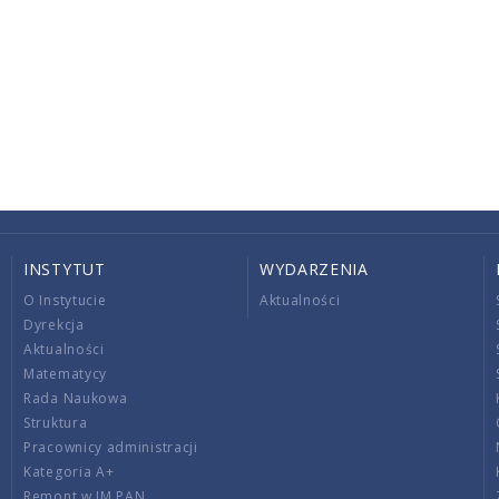
INSTYTUT
WYDARZENIA
O Instytucie
Aktualności
Dyrekcja
Aktualności
Matematycy
Rada Naukowa
Struktura
Pracownicy administracji
Kategoria A+
Remont w IM PAN