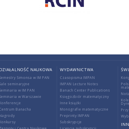
DZIAŁALNOŚĆ NAUKOWA
WYDAWNICTWA
ŚW
Semestry Simonsa w IM PAN
Czasopisma IMPAN
Kon
Sale seminaryjne
IMPAN Lecture Notes
Pols
mat
Seminaria w IM PAN
Banach Center Publications
Nota
Seminaria w Warszawie
Księgozbiór matematyczny
Kole
Konferencje
Inne książki
Dyr
Centrum Banacha
Monografie matematyczne
Przy
Nagrody
Preprinty IMPAN
Wybi
Konkursy
Subskrypcje
INN
Zespoły i Centra Naukowe
Licencja subskrypcji