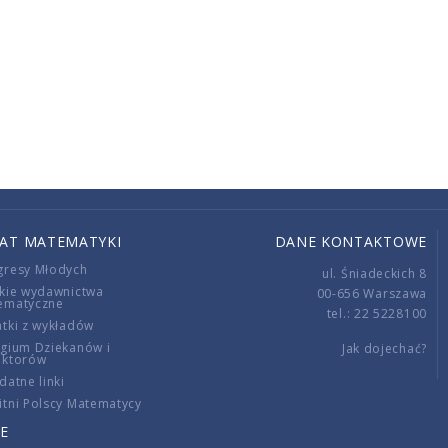
IAT MATEMATYKI
DANE KONTAKTOWE
gresy Młodych
ul. Śniadeckich 8
kie wydawnictwa
00-656 Warszawa
ematyczne
tel.: 22 5228100
tki z wykładów
gium Dziekanów i
Jak dojechać?
ektorów
datne linki
tni Polscy Matematycy
E