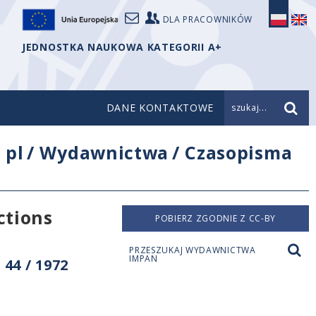
DLA PRACOWNIKÓW
JEDNOSTKA NAUKOWA KATEGORII A+
DANE KONTAKTOWE
szukaj...
/
pl
/
Wydawnictwa
/
Czasopisma
ctions
POBIERZ ZGODNIE Z CC-BY
PRZESZUKAJ WYDAWNICTWA
IMPAN
44 / 1972