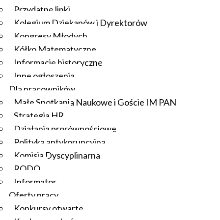
Przydatne linki
Kolegium Dziekanów i Dyrektorów
Kongresy Młodych
Kółko Matematyczne
Informacje historyczne
Inne ogłoszenia
Dla pracowników
Małe Spotkania Naukowe i Goście IM PAN
Strategia HR
Działania prorównościowe
Polityka antykorupcyjna
Komisja Dyscyplinarna
RODO
Informator
Oferty pracy
Konkursy otwarte