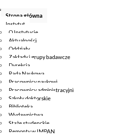
Strona główna
Instytut
O Instytucie
Aktualności
Oddziały
Zakłady i grupy badawcze
Dyrekcja
Rada Naukowa
Pracownicy naukowi
Pracownicy administracyjni
Szkoły doktorskie
Biblioteka
Wydawnictwa
Staże studenckie
Remonty w IMPAN