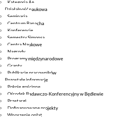
Kategoria A+
Działalność naukowa
Seminaria
Centrum Banacha
Konferencje
Semestry Simonsa
Centra Naukowe
Nagrody
Programy międzynarodowe
Granty
Publikacje pracowników
Pozostałe informacje
Pokoje gościnne
Ośrodek Badawczo-Konferencyjny w Będlewie
Przetargi
Dofinansowane projekty
Wnoszenie opłat