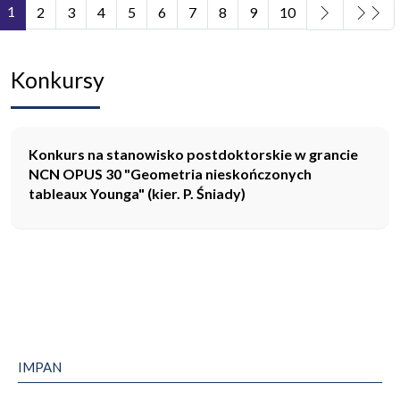
1
2
3
4
5
6
7
8
9
10
Strona 1 z 11
Konkursy
Konkurs na stanowisko postdoktorskie w grancie
NCN OPUS 30 "Geometria nieskończonych
tableaux Younga" (kier. P. Śniady)
IMPAN