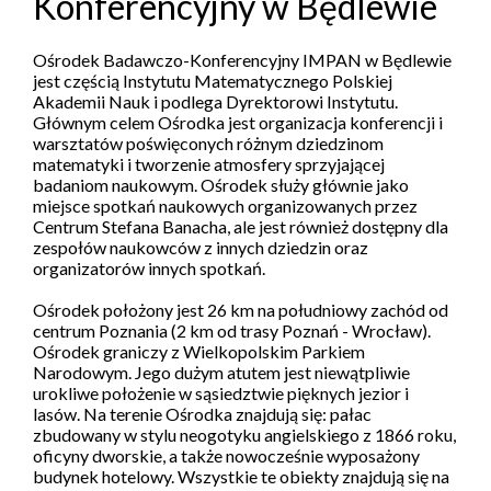
Konferencyjny w Będlewie
Ośrodek Badawczo-Konferencyjny IMPAN w Będlewie
jest częścią Instytutu Matematycznego Polskiej
Akademii Nauk i podlega Dyrektorowi Instytutu.
Głównym celem Ośrodka jest organizacja konferencji i
warsztatów poświęconych różnym dziedzinom
matematyki i tworzenie atmosfery sprzyjającej
badaniom naukowym. Ośrodek służy głównie jako
miejsce spotkań naukowych organizowanych przez
Centrum Stefana Banacha, ale jest również dostępny dla
zespołów naukowców z innych dziedzin oraz
organizatorów innych spotkań.
Ośrodek położony jest 26 km na południowy zachód od
centrum Poznania (2 km od trasy Poznań - Wrocław).
Ośrodek graniczy z Wielkopolskim Parkiem
Narodowym. Jego dużym atutem jest niewątpliwie
urokliwe położenie w sąsiedztwie pięknych jezior i
lasów. Na terenie Ośrodka znajdują się: pałac
zbudowany w stylu neogotyku angielskiego z 1866 roku,
oficyny dworskie, a także nowocześnie wyposażony
budynek hotelowy. Wszystkie te obiekty znajdują się na