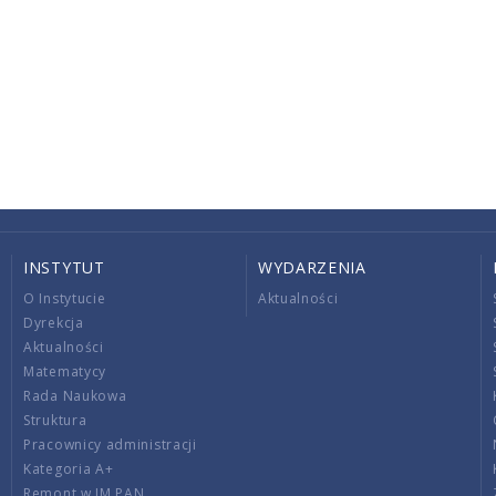
INSTYTUT
WYDARZENIA
O Instytucie
Aktualności
Dyrekcja
Aktualności
Matematycy
Rada Naukowa
Struktura
Pracownicy administracji
Kategoria A+
Remont w IM PAN