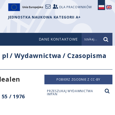
DLA PRACOWNIKÓW
JEDNOSTKA NAUKOWA KATEGORII A+
DANE KONTAKTOWE
szukaj...
/
pl
/
Wydawnictwa
/
Czasopisma
dealen
POBIERZ ZGODNIE Z CC-BY
PRZESZUKAJ WYDAWNICTWA
IMPAN
55 / 1976