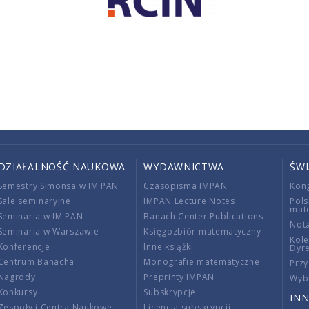
DZIAŁALNOŚĆ NAUKOWA
WYDAWNICTWA
ŚW
Semestry Simonsa w IM PAN
Czasopisma IMPAN
Kon
Sale seminaryjne
IMPAN Lecture Notes
Pols
mat
Seminaria w IM PAN
Banach Center Publications
Nota
Seminaria w Warszawie
Księgozbiór matematyczny
Kole
Konferencje
Inne książki
Dyr
Centrum Banacha
Monografie matematyczne
Przy
Nagrody
Preprinty IMPAN
Wybi
Konkursy
Subskrypcje
INN
Zespoły i Centra Naukowe
Licencja subskrypcji