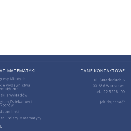
IAT MATEMATYKI
DANE KONTAKTOWE
gresy Młodych
ul. Śniadeckich 8
kie wydawnictwa
00-656 Warszawa
ematyczne
tel.: 22 5228100
tki z wykładów
gium Dziekanów i
Jak dojechać?
ektorów
datne linki
tni Polscy Matematycy
E