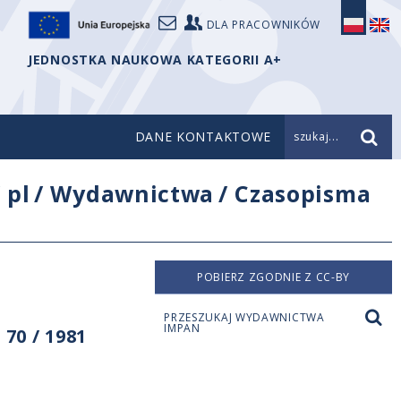
DLA PRACOWNIKÓW
JEDNOSTKA NAUKOWA KATEGORII A+
DANE KONTAKTOWE
szukaj...
/
pl
/
Wydawnictwa
/
Czasopisma
POBIERZ ZGODNIE Z CC-BY
PRZESZUKAJ WYDAWNICTWA
IMPAN
70 / 1981