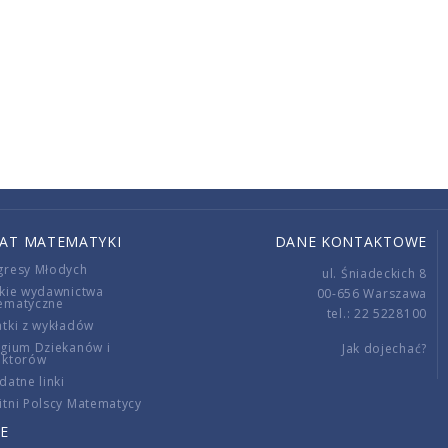
IAT MATEMATYKI
DANE KONTAKTOWE
gresy Młodych
ul. Śniadeckich 8
kie wydawnictwa
00-656 Warszawa
ematyczne
tel.: 22 5228100
tki z wykładów
gium Dziekanów i
Jak dojechać?
ektorów
datne linki
tni Polscy Matematycy
E