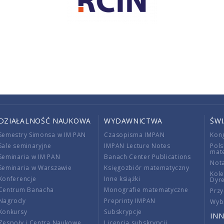
DZIAŁALNOŚĆ NAUKOWA
WYDAWNICTWA
ŚW
Semestry Simonsa w IM PAN
Czasopisma IMPAN
Kon
Sale seminaryjne
IMPAN Lecture Notes
Pols
mat
Seminaria w IM PAN
Banach Center Publications
Nota
Seminaria w Warszawie
Księgozbiór matematyczny
Kole
Konferencje
Inne książki
Dyr
Centrum Banacha
Monografie matematyczne
Przy
Nagrody
Preprinty IMPAN
Wybi
Konkursy
Subskrypcje
INN
Zespoły i Centra Naukowe
Licencja subskrypcji