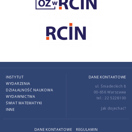
INSTYTUT
DANE KONTAKTOWE
WYDARZENIA
ul. Śniadeckich 8
DZIAŁALNOŚĆ NAUKOWA
00-656 Warszawa
WYDAWNICTWA
tel.: 22 5228100
ŚWIAT MATEMATYKI
Jak dojechać?
INNE
DANE KONTAKTOWE
REGULAMIN