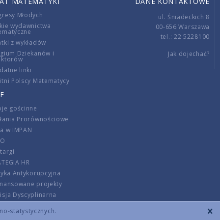
IAT MATEMATYKI
DANE KONTAKTOWE
gresy Młodych
ul. Śniadeckich 8
kie wydawnictwa
00-656 Warszawa
ematyczne
tel.: 22 5228100
tki z wykładów
gium Dziekanów i
Jak dojechać?
ektorów
datne linki
tni Polscy Matematycy
E
je gościnne
ałania Prorównościowe
ca w IMPAN
DO
targi
ATEGIA HR
tyka Antykorupcyjna
inansowane projekty
sja Dyscyplinarna
rmator
zno-statystycznych.
szenie opłat