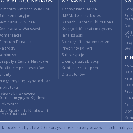
DZIAŁALNOŚĆ NAUKOWA
WYDAWNICTWA
ŚW
Semestry Simonsa w IM PAN
Czasopisma IMPAN
Kon
Sale seminaryjne
IMPAN Lecture Notes
Pols
mat
Seminaria w IM PAN
Banach Center Publications
Nota
Seminaria w Warszawie
Księgozbiór matematyczny
Kole
Konferencje
Inne książki
Dyr
Centrum Banacha
Monografie matematyczne
Przy
Nagrody
Preprinty IMPAN
Wybi
Konkursy
Subskrypcje
INN
Zespoły i Centra Naukowe
Licencja subskrypcji
Poko
Publikacje pracowników
Kontakt ze sklepem
Dzi
Granty
Dla autorów
Pra
Programy międzynarodowe
RO
Biblioteka
Prze
Ośrodek Badawczo-
Konferencyjny w Będlewie
STR
Doktoranci
Poli
Małe Spotkania Naukowe i
Dof
Goście IM PAN
Komi
Info
ki cookies aby ułatwić Ci korzystanie ze strony oraz w celach analityc
Wno