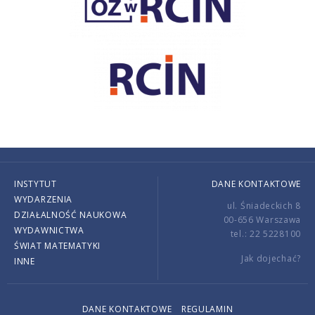
INSTYTUT
DANE KONTAKTOWE
WYDARZENIA
ul. Śniadeckich 8
DZIAŁALNOŚĆ NAUKOWA
00-656 Warszawa
WYDAWNICTWA
tel.: 22 5228100
ŚWIAT MATEMATYKI
Jak dojechać?
INNE
DANE KONTAKTOWE
REGULAMIN