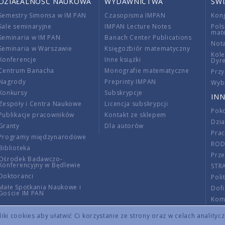
DZIAŁALNOŚĆ NAUKOWA
WYDAWNICTWA
ŚW
Semestry Simonsa w IM PAN
Czasopisma IMPAN
Kon
Sale seminaryjne
IMPAN Lecture Notes
Pols
mat
Seminaria w IM PAN
Banach Center Publications
Nota
Seminaria w Warszawie
Księgozbiór matematyczny
Kole
Konferencje
Inne książki
Dyr
Centrum Banacha
Monografie matematyczne
Przy
Nagrody
Preprinty IMPAN
Wybi
Konkursy
Subskrypcje
INN
Zespoły i Centra Naukowe
Licencja subskrypcji
Poko
Publikacje pracowników
Kontakt ze sklepem
Dzi
Granty
Dla autorów
Pra
Programy międzynarodowe
RO
Biblioteka
Prze
Ośrodek Badawczo-
Konferencyjny w Będlewie
STR
Doktoranci
Poli
Małe Spotkania Naukowe i
Dof
Goście IM PAN
Komi
Info
ki cookies aby ułatwić Ci korzystanie ze strony oraz w celach analityc
Wno