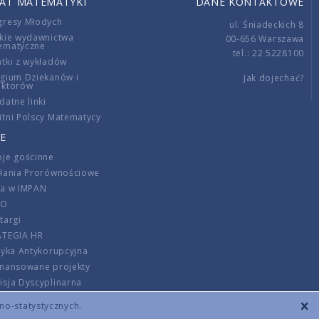
IAT MATEMATYKI
DANE KONTAKTOWE
gresy Młodych
ul. Śniadeckich 8
kie wydawnictwa
00-656 Warszawa
ematyczne
tel.: 22 5228100
tki z wykładów
gium Dziekanów i
Jak dojechać?
ektorów
datne linki
tni Polscy Matematycy
E
je gościnne
ałania Prorównościowe
ca w IMPAN
DO
targi
ATEGIA HR
tyka Antykorupcyjna
inansowane projekty
sja Dyscyplinarna
rmator
zno-statystycznych.
szenie opłat