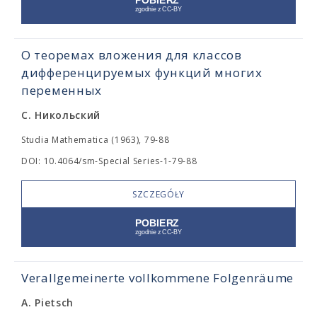
О теоремах вложения для классов
дифференцируемых функций многих
переменных
С. Никольский
Studia Mathematica (1963), 79-88
DOI: 10.4064/sm-Special Series-1-79-88
SZCZEGÓŁY
Verallgemeinerte vollkommene Folgenräume
A. Pietsch