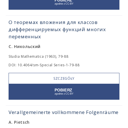
О теоремах вложения для классов
дифференцируемых функций многих
переменных
С. Никольский
Studia Mathematica (1963), 79-88
DOI: 10.4064/sm-Special Series-1-79-88
SZCZEGÓŁY
Verallgemeinerte vollkommene Folgenräume
A. Pietsch