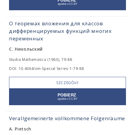
О теоремах вложения для классов
дифференцируемых функций многих
переменных
С. Никольский
Studia Mathematica (1963), 79-88
DOI: 10.4064/sm-Special Series-1-79-88
SZCZEGÓŁY
Verallgemeinerte vollkommene Folgenräume
A. Pietsch