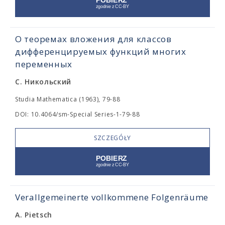
О теоремах вложения для классов
дифференцируемых функций многих
переменных
С. Никольский
Studia Mathematica (1963), 79-88
DOI: 10.4064/sm-Special Series-1-79-88
SZCZEGÓŁY
Verallgemeinerte vollkommene Folgenräume
A. Pietsch