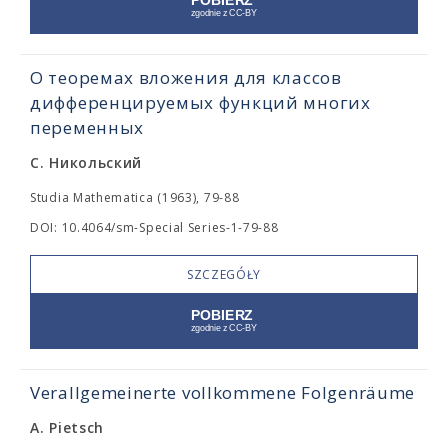
О теоремах вложения для классов
дифференцируемых функций многих
переменных
С. Никольский
Studia Mathematica (1963), 79-88
DOI: 10.4064/sm-Special Series-1-79-88
SZCZEGÓŁY
Verallgemeinerte vollkommene Folgenräume
A. Pietsch