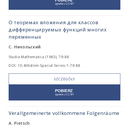
О теоремах вложения для классов
дифференцируемых функций многих
переменных
С. Никольский
Studia Mathematica (1963), 79-88
DOI: 10.4064/sm-Special Series-1-79-88
SZCZEGÓŁY
Verallgemeinerte vollkommene Folgenräume
A. Pietsch