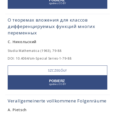
О теоремах вложения для классов
дифференцируемых функций многих
переменных
С. Никольский
Studia Mathematica (1963), 79-88
DOI: 10.4064/sm-Special Series-1-79-88
SZCZEGÓŁY
Verallgemeinerte vollkommene Folgenräume
A. Pietsch