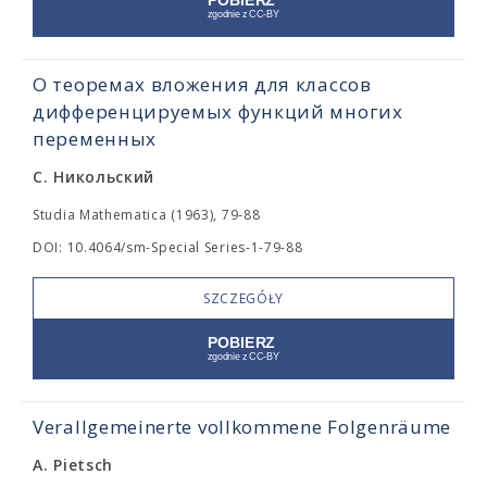
О теоремах вложения для классов
дифференцируемых функций многих
переменных
С. Никольский
Studia Mathematica (1963), 79-88
DOI: 10.4064/sm-Special Series-1-79-88
SZCZEGÓŁY
Verallgemeinerte vollkommene Folgenräume
A. Pietsch