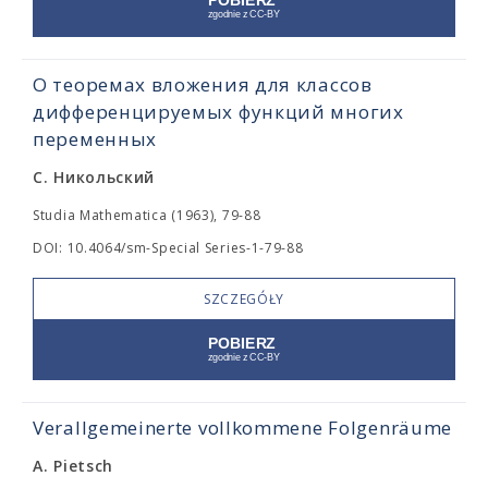
О теоремах вложения для классов
дифференцируемых функций многих
переменных
С. Никольский
Studia Mathematica (1963), 79-88
DOI: 10.4064/sm-Special Series-1-79-88
SZCZEGÓŁY
Verallgemeinerte vollkommene Folgenräume
A. Pietsch