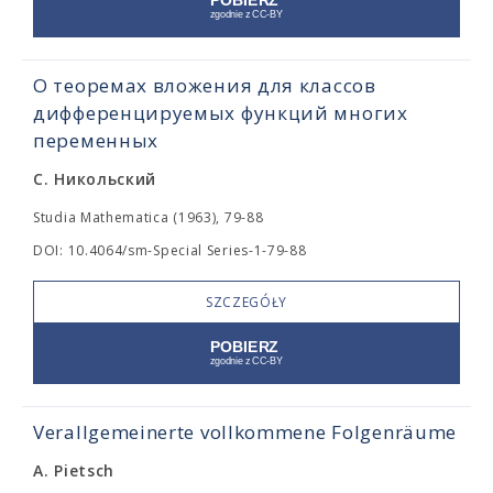
О теоремах вложения для классов
дифференцируемых функций многих
переменных
С. Никольский
Studia Mathematica (1963), 79-88
DOI: 10.4064/sm-Special Series-1-79-88
SZCZEGÓŁY
Verallgemeinerte vollkommene Folgenräume
A. Pietsch