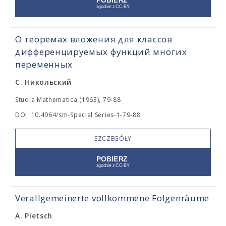
О теоремах вложения для классов
дифференцируемых функций многих
переменных
С. Никольский
Studia Mathematica (1963), 79-88
DOI: 10.4064/sm-Special Series-1-79-88
SZCZEGÓŁY
Verallgemeinerte vollkommene Folgenräume
A. Pietsch