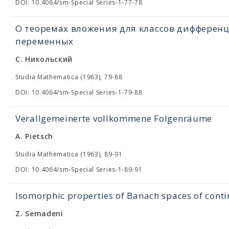
DOI: 10.4064/sm-Special Series-1-77-78
О теоремах вложения для классов дифферен
переменных
С. Никольский
Studia Mathematica (1963), 79-88
DOI: 10.4064/sm-Special Series-1-79-88
Verallgemeinerte vollkommene Folgenräume
A. Pietsch
Studia Mathematica (1963), 89-91
DOI: 10.4064/sm-Special Series-1-89-91
Isomorphic properties of Banach spaces of cont
Z. Semadeni