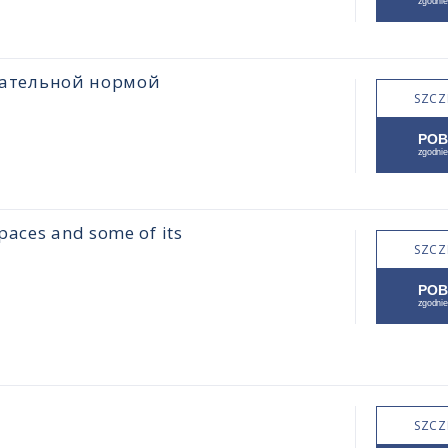
цательной нормой
SZCZ
paces and some of its
SZCZ
SZCZ