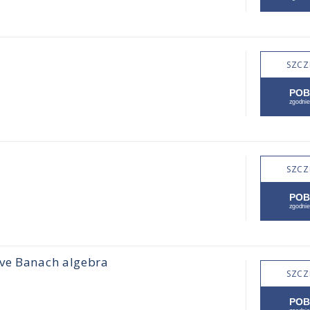
SZCZ
SZCZ
ive Banach algebra
SZCZ