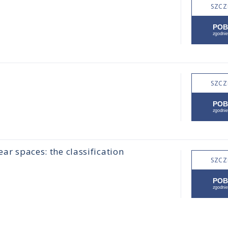
SZCZ
SZCZ
ear spaces: the classification
SZCZ