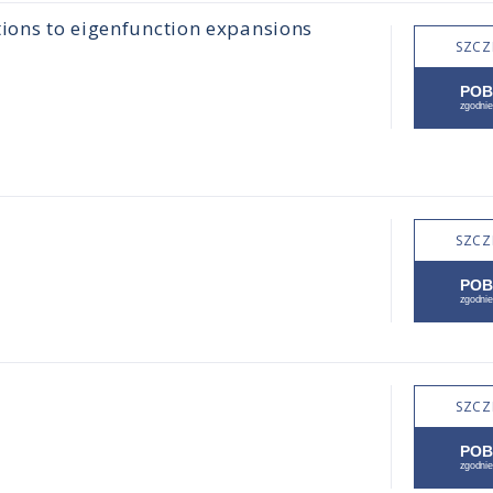
tions to eigenfunction expansions
SZCZ
SZCZ
SZCZ