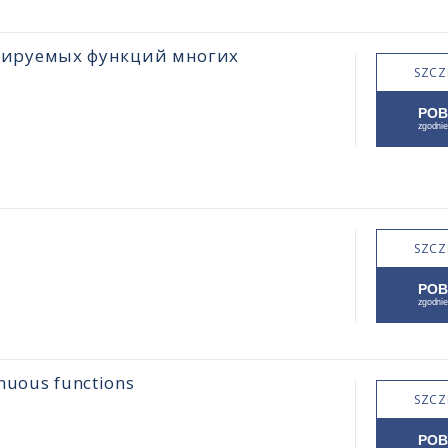
цируемых функций многих
SZCZ
SZCZ
inuous functions
SZCZ