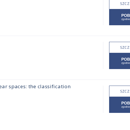
SZCZ
SZCZ
ear spaces: the classification
SZCZ