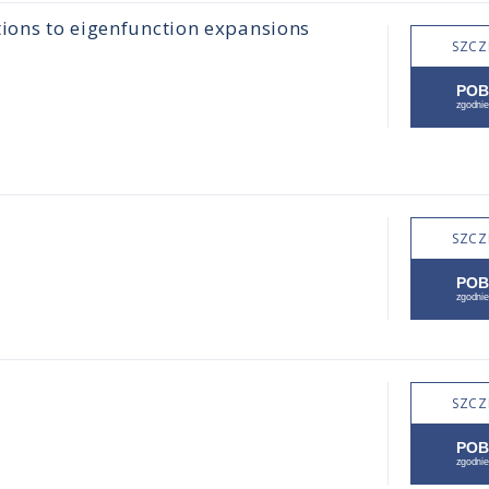
tions to eigenfunction expansions
SZCZ
SZCZ
SZCZ