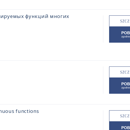
цируемых функций многих
SZCZ
SZCZ
inuous functions
SZCZ