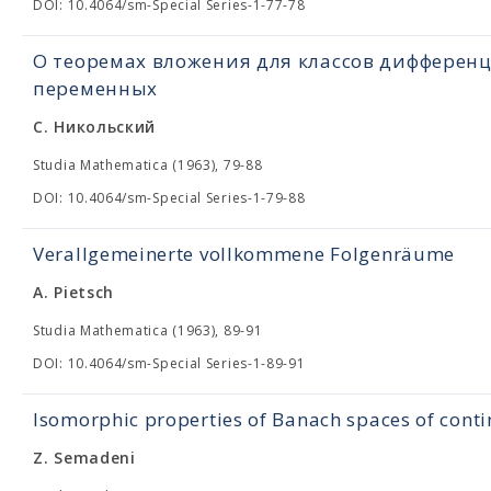
DOI: 10.4064/sm-Special Series-1-77-78
О теоремах вложения для классов дифферен
переменных
С. Никольский
Studia Mathematica (1963), 79-88
DOI: 10.4064/sm-Special Series-1-79-88
Verallgemeinerte vollkommene Folgenräume
A. Pietsch
Studia Mathematica (1963), 89-91
DOI: 10.4064/sm-Special Series-1-89-91
Isomorphic properties of Banach spaces of cont
Z. Semadeni