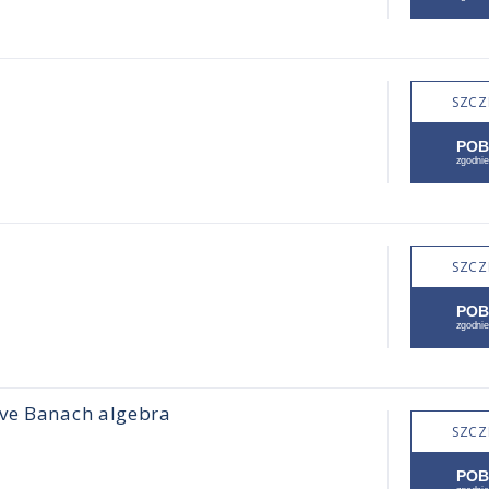
SZCZ
SZCZ
ive Banach algebra
SZCZ