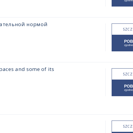
цательной нормой
SZCZ
paces and some of its
SZCZ
SZCZ