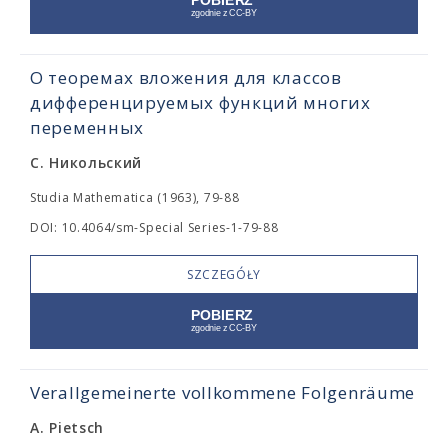
О теоремах вложения для классов
дифференцируемых функций многих
переменных
С. Никольский
Studia Mathematica (1963), 79-88
DOI: 10.4064/sm-Special Series-1-79-88
SZCZEGÓŁY
Verallgemeinerte vollkommene Folgenräume
A. Pietsch