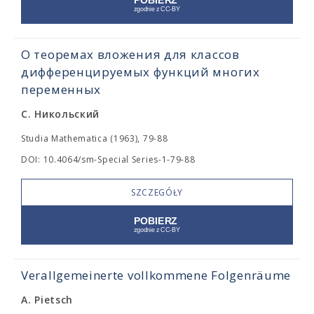
О теоремах вложения для классов
дифференцируемых функций многих
переменных
С. Никольский
Studia Mathematica (1963), 79-88
DOI: 10.4064/sm-Special Series-1-79-88
SZCZEGÓŁY
Verallgemeinerte vollkommene Folgenräume
A. Pietsch