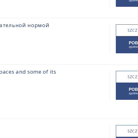
цательной нормой
SZCZ
paces and some of its
SZCZ
SZCZ