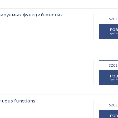
цируемых функций многих
SZCZ
SZCZ
inuous functions
SZCZ