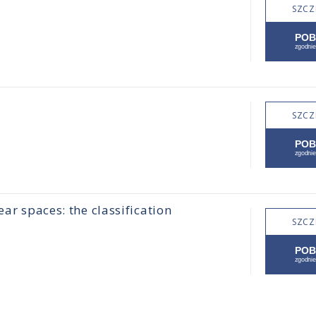
SZCZ
SZCZ
ear spaces: the classification
SZCZ