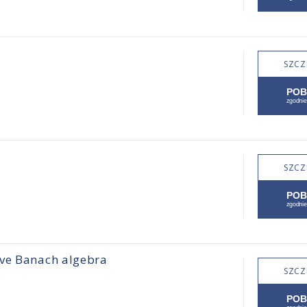
SZCZ
SZCZ
ive Banach algebra
SZCZ