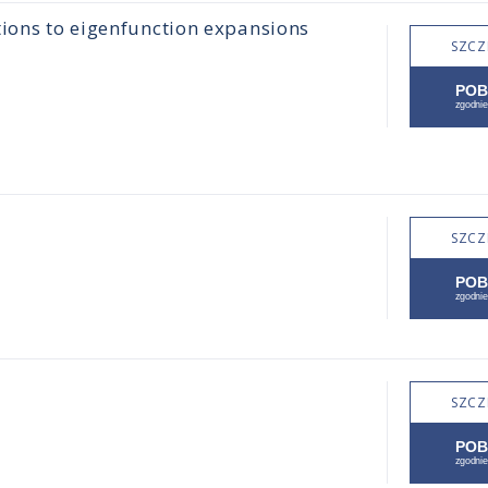
tions to eigenfunction expansions
SZCZ
SZCZ
SZCZ