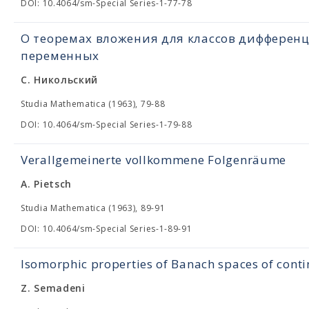
DOI: 10.4064/sm-Special Series-1-77-78
О теоремах вложения для классов дифферен
переменных
С. Никольский
Studia Mathematica (1963), 79-88
DOI: 10.4064/sm-Special Series-1-79-88
Verallgemeinerte vollkommene Folgenräume
A. Pietsch
Studia Mathematica (1963), 89-91
DOI: 10.4064/sm-Special Series-1-89-91
Isomorphic properties of Banach spaces of cont
Z. Semadeni