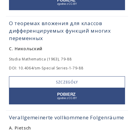
О теоремах вложения для классов
дифференцируемых функций многих
переменных
С. Никольский
Studia Mathematica (1963), 79-88
DOI: 10.4064/sm-Special Series-1-79-88
SZCZEGÓŁY
Verallgemeinerte vollkommene Folgenräume
A. Pietsch