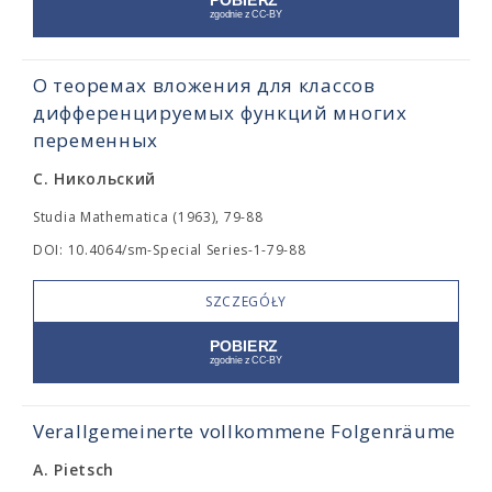
О теоремах вложения для классов
дифференцируемых функций многих
переменных
С. Никольский
Studia Mathematica (1963), 79-88
DOI: 10.4064/sm-Special Series-1-79-88
SZCZEGÓŁY
Verallgemeinerte vollkommene Folgenräume
A. Pietsch