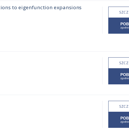
tions to eigenfunction expansions
SZCZ
SZCZ
SZCZ