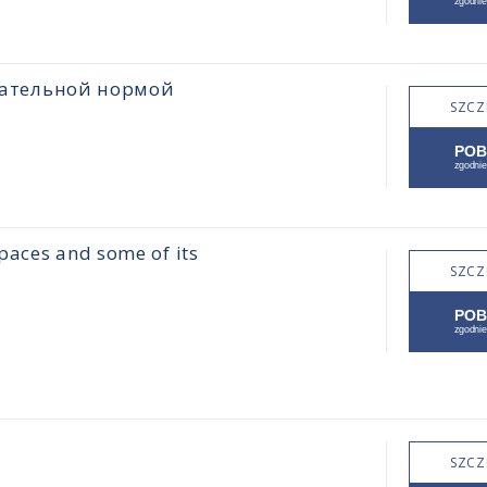
цательной нормой
SZCZ
paces and some of its
SZCZ
SZCZ