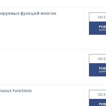
цируемых функций многих
SZCZ
SZCZ
inuous functions
SZCZ