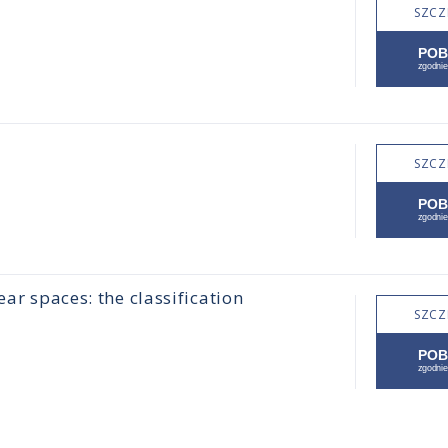
SZCZ
SZCZ
ear spaces: the classification
SZCZ