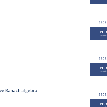
SZCZ
SZCZ
ive Banach algebra
SZCZ