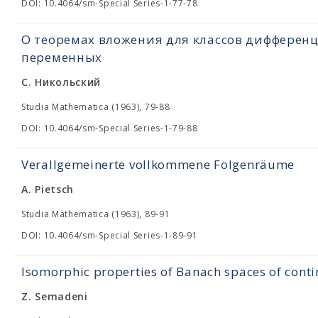
DOI: 10.4064/sm-Special Series-1-77-78
О теоремах вложения для классов дифферен
переменных
С. Никольский
Studia Mathematica (1963), 79-88
DOI: 10.4064/sm-Special Series-1-79-88
Verallgemeinerte vollkommene Folgenräume
A. Pietsch
Studia Mathematica (1963), 89-91
DOI: 10.4064/sm-Special Series-1-89-91
Isomorphic properties of Banach spaces of cont
Z. Semadeni