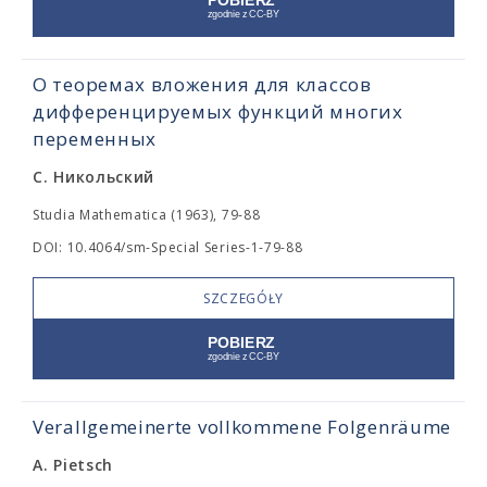
О теоремах вложения для классов
дифференцируемых функций многих
переменных
С. Никольский
Studia Mathematica (1963), 79-88
DOI: 10.4064/sm-Special Series-1-79-88
SZCZEGÓŁY
Verallgemeinerte vollkommene Folgenräume
A. Pietsch