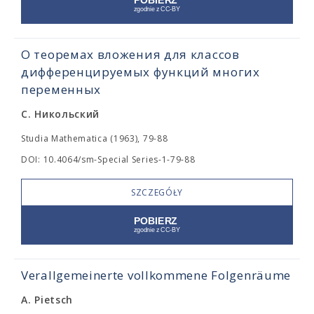
О теоремах вложения для классов
дифференцируемых функций многих
переменных
С. Никольский
Studia Mathematica (1963), 79-88
DOI: 10.4064/sm-Special Series-1-79-88
SZCZEGÓŁY
Verallgemeinerte vollkommene Folgenräume
A. Pietsch