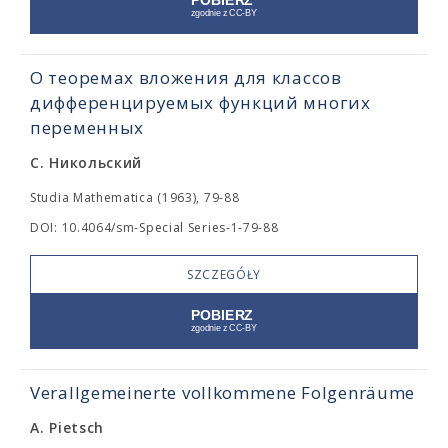
О теоремах вложения для классов
дифференцируемых функций многих
переменных
С. Никольский
Studia Mathematica (1963), 79-88
DOI: 10.4064/sm-Special Series-1-79-88
SZCZEGÓŁY
Verallgemeinerte vollkommene Folgenräume
A. Pietsch