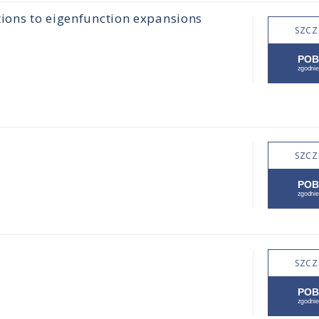
tions to eigenfunction expansions
SZCZ
SZCZ
SZCZ