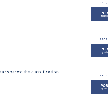
SZCZ
SZCZ
ear spaces: the classification
SZCZ