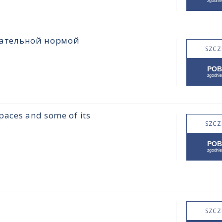
цательной нормой
SZCZ
paces and some of its
SZCZ
SZCZ