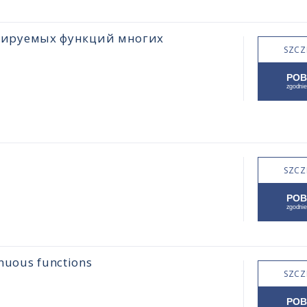
цируемых функций многих
SZCZ
SZCZ
inuous functions
SZCZ