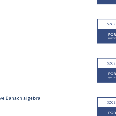
SZCZ
SZCZ
ive Banach algebra
SZCZ