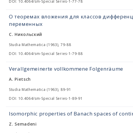
DOI: 10.4064/sm-Special Series-1-77-78
О теоремах вложения для классов дифферен
переменных
С. Никольский
Studia Mathematica (1963), 79-88
DOI: 10.4064/sm-Special Series-1-79-88
Verallgemeinerte vollkommene Folgenräume
A. Pietsch
Studia Mathematica (1963), 89-91
DOI: 10.4064/sm-Special Series-1-89-91
Isomorphic properties of Banach spaces of cont
Z. Semadeni