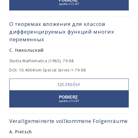
О теоремах вложения для классов
дифференцируемых функций многих
переменных
С. Никольский
Studia Mathematica (1963), 79-88
DOI: 10.4064/sm-Special Series-1-79-88
SZCZEGÓŁY
Verallgemeinerte vollkommene Folgenräume
A. Pietsch