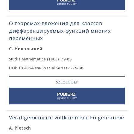
О теоремах вложения для классов
дифференцируемых функций многих
переменных
С. Никольский
Studia Mathematica (1963), 79-88
DOI: 10.4064/sm-Special Series-1-79-88
SZCZEGÓŁY
Verallgemeinerte vollkommene Folgenräume
A. Pietsch