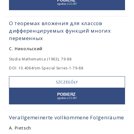
О теоремах вложения для классов
дифференцируемых функций многих
переменных
С. Никольский
Studia Mathematica (1963), 79-88
DOI: 10.4064/sm-Special Series-1-79-88
SZCZEGÓŁY
Verallgemeinerte vollkommene Folgenräume
A. Pietsch