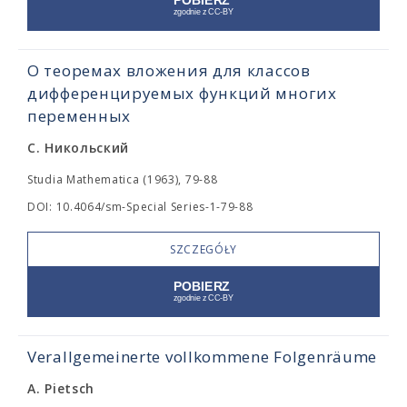
О теоремах вложения для классов
дифференцируемых функций многих
переменных
С. Никольский
Studia Mathematica (1963), 79-88
DOI: 10.4064/sm-Special Series-1-79-88
SZCZEGÓŁY
Verallgemeinerte vollkommene Folgenräume
A. Pietsch