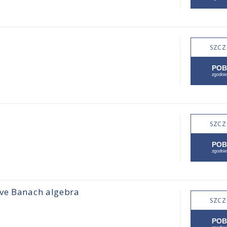
SZCZ
SZCZ
ive Banach algebra
SZCZ