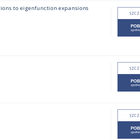
tions to eigenfunction expansions
SZCZ
SZCZ
SZCZ