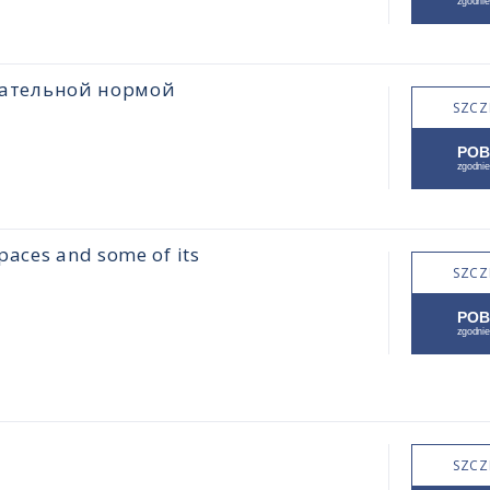
цательной нормой
SZCZ
paces and some of its
SZCZ
SZCZ