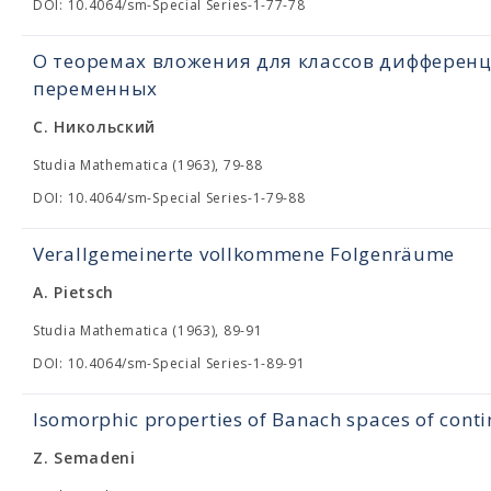
DOI: 10.4064/sm-Special Series-1-77-78
О теоремах вложения для классов дифферен
переменных
С. Никольский
Studia Mathematica (1963), 79-88
DOI: 10.4064/sm-Special Series-1-79-88
Verallgemeinerte vollkommene Folgenräume
A. Pietsch
Studia Mathematica (1963), 89-91
DOI: 10.4064/sm-Special Series-1-89-91
Isomorphic properties of Banach spaces of cont
Z. Semadeni