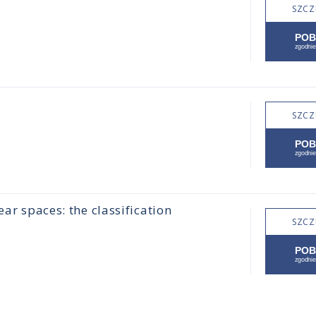
SZCZ
SZCZ
ear spaces: the classification
SZCZ