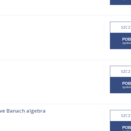
SZCZ
SZCZ
ive Banach algebra
SZCZ