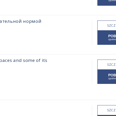
цательной нормой
SZCZ
paces and some of its
SZCZ
SZCZ