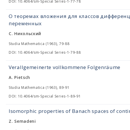
DOI: 10.4064/sm-Special Series-1-77-78
О теоремах вложения для классов дифферен
переменных
С. Никольский
Studia Mathematica (1963), 79-88
DOI: 10.4064/sm-Special Series-1-79-88
Verallgemeinerte vollkommene Folgenräume
A. Pietsch
Studia Mathematica (1963), 89-91
DOI: 10.4064/sm-Special Series-1-89-91
Isomorphic properties of Banach spaces of cont
Z. Semadeni