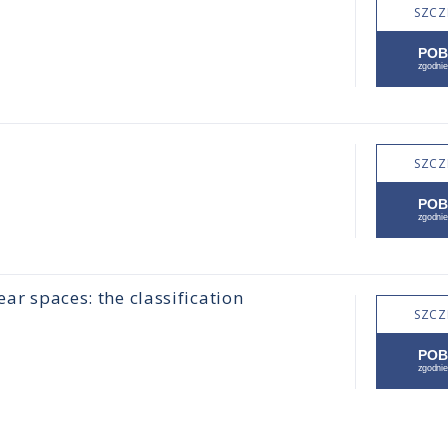
SZCZ
SZCZ
ear spaces: the classification
SZCZ