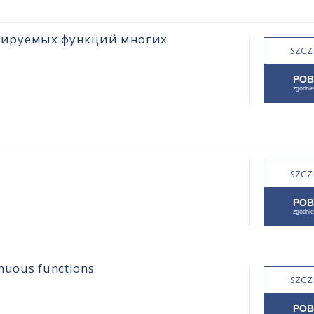
цируемых функций многих
SZCZ
SZCZ
inuous functions
SZCZ