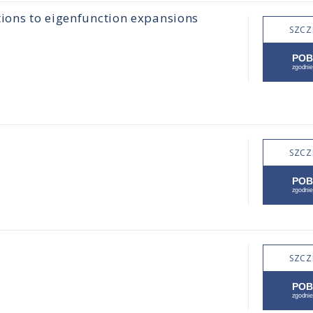
tions to eigenfunction expansions
SZCZ
SZCZ
SZCZ