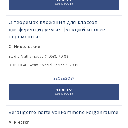
О теоремах вложения для классов
дифференцируемых функций многих
переменных
С. Никольский
Studia Mathematica (1963), 79-88
DOI: 10.4064/sm-Special Series-1-79-88
SZCZEGÓŁY
Verallgemeinerte vollkommene Folgenräume
A. Pietsch